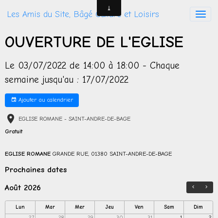
Les Amis du Site, Bâgé Culture et Loisirs
OUVERTURE DE L'EGLISE
Le 03/07/2022
de 14:00
à 18:00
- Chaque
semaine jusqu'au : 17/07/2022
Ajouter au calendrier
EGLISE ROMANE - SAINT-ANDRE-DE-BAGE
Gratuit
EGLISE ROMANE
GRANDE RUE, 01380 SAINT-ANDRE-DE-BAGE
Prochaines dates
Août 2026
Lun
Mar
Mer
Jeu
Ven
Sam
Dim
27
28
29
30
31
1
2