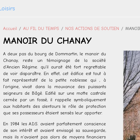
Loisirs
Accueil
AU FIL DU TEMPS
NOS ACTIONS DE SOUTIEN
MANOI
MANOIR DU CHANAY
A deux pas du bourg de Dommartin, le manoir du
Chanay, reste un témoignage de la société
d'Ancien Régime. qu'il aurait été fort regrettable
de voir disparaître. En effet, cet édifice est tout à
fait représentatif de la petite noblesse qui , à
l'origine, vivait dans la mouvance des puissants
seigneurs de Bâgé. Edifié sur une motte castrale
cernée par un fossé, il rappelle symboliquement
aux habitants des alentours le rôle de protection
que ses possesseurs étaient sensés leur apporter.
En 1984 les A.D.S. avaient parfaitement conscience
de son intérêt et avaient envisagé sa sauvegarde,
mais ils n'avaient pas alors de moyens financiers